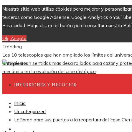
Nuestro sitio web utiliza cookies para mejorar y personaliza
terceros como Google Adsense, Google Analytics o YouTube. Al
Privacidad. Haga clic en el botón para consultar nuestra Polí
Ok, Acepto
Trending
Los 10 telescopios que han ampliado los límites del univers
animales con sentidos más desarrollados para cazar y prote
mecánica en la evolución del cine distópico
INVERSIONES Y NEGOCIOS
Inicio
CIENCIA Y TECNOLOGÍA
Uncategorized
LeBaron abre sus puertas a la reapertura del ‘caso Cie
RESPONSABILIDAD SOCIAL