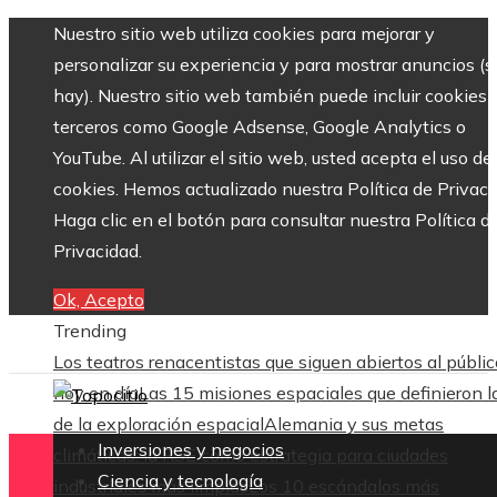
Nuestro sitio web utiliza cookies para mejorar y
personalizar su experiencia y para mostrar anuncios (si
hay). Nuestro sitio web también puede incluir cookies 
terceros como Google Adsense, Google Analytics o
YouTube. Al utilizar el sitio web, usted acepta el uso de
cookies. Hemos actualizado nuestra Política de Privaci
Haga clic en el botón para consultar nuestra Política d
Privacidad.
Ok, Acepto
Trending
Los teatros renacentistas que siguen abiertos al públic
hoy en día
Las 15 misiones espaciales que definieron l
de la exploración espacial
Alemania y sus metas
Inversiones y negocios
climáticas: la RSE como estrategia para ciudades
Ciencia y tecnología
industriales más limpias
Los 10 escándalos más