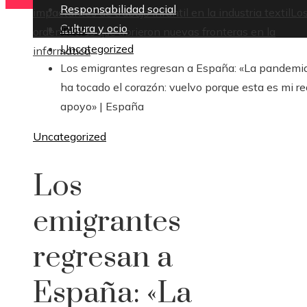
Responsabilidad social
impactantes de trabajo infantil en la industria textil
Lo
Cultura y ocio
Inicio
ordenadores que abrieron nuevas fronteras en la
Uncategorized
informática
Los emigrantes regresan a España: «La pandemi
ha tocado el corazón: vuelvo porque esta es mi re
apoyo» | España
Uncategorized
Los
emigrantes
regresan a
España: «La