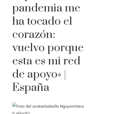
pandemia me
ha tocado el
corazón:
vuelvo porque
esta es mi red
de apoyo» |
España
Isabella Nguyen
Hace
5 años
92