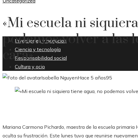
Uncategorized
«Mi escuela ni siquiera
CULTURA Y OCIO
podemos volver a las l
Inversiones y negocios
Ciencia y tecnología
cara»
Responsabilidad social
Cultura y ocio
Isabella Nguyen
Hace 5 años
95
Mariana Carmona Pichardo, maestra de la escuela primaria H
oculta su frustración. Este lunes tuvo que reunirse nuevame