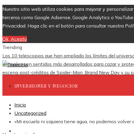
Nuestro sitio web utiliza cookies para mejorar y personaliza
terceros como Google Adsense, Google Analytics o YouTube. Al
Privacidad. Haga clic en el botón para consultar nuestra Polí
Ok, Acepto
Trending
Los 10 telescopios que han ampliado los límites del univers
animales con sentidos más desarrollados para cazar y prote
escena post-créditos de Spider-Man: Brand New Day y su p
INVERSIONES Y NEGOCIOS
Inicio
CIENCIA Y TECNOLOGÍA
Uncategorized
«Mi escuela ni siquiera tiene agua, no podemos volver a
RESPONSABILIDAD SOCIAL