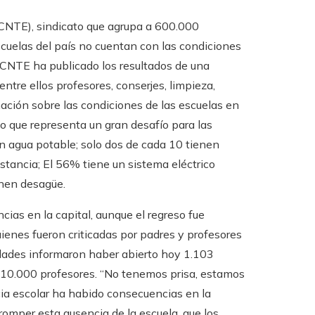
(CNTE), sindicato que agrupa a 600.000
escuelas del país no cuentan con las condiciones
a CNTE ha publicado los resultados de una
tre ellos profesores, conserjes, limpieza,
rmación sobre las condiciones de las escuelas en
jo que representa un gran desafío para las
n agua potable; solo dos de cada 10 tienen
stancia; El 56% tiene un sistema eléctrico
enen desagüe.
cias en la capital, aunque el regreso fue
uienes fueron criticadas por padres y profesores
idades informaron haber abierto hoy 1.103
 10.000 profesores. “No tenemos prisa, estamos
a escolar ha habido consecuencias en la
romper esta ausencia de la escuela, que los