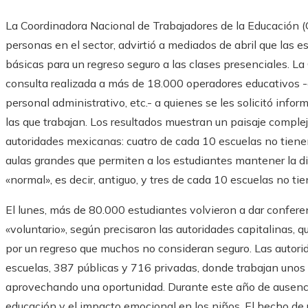
La Coordinadora Nacional de Trabajadores de la Educación 
personas en el sector, advirtió a mediados de abril que las 
básicas para un regreso seguro a las clases presenciales. L
consulta realizada a más de 18.000 operadores educativos -en
personal administrativo, etc.- a quienes se les solicitó info
las que trabajan. Los resultados muestran un paisaje comple
autoridades mexicanas: cuatro de cada 10 escuelas no tiene
aulas grandes que permiten a los estudiantes mantener la di
«normal», es decir, antiguo, y tres de cada 10 escuelas no ti
El lunes, más de 80.000 estudiantes volvieron a dar conferen
«voluntario», según precisaron las autoridades capitalinas, q
por un regreso que muchos no consideran seguro. Las autor
escuelas, 387 públicas y 716 privadas, donde trabajan unos
aprovechando una oportunidad. Durante este año de ausenci
educación y el impacto emocional en los niños. El hecho de 