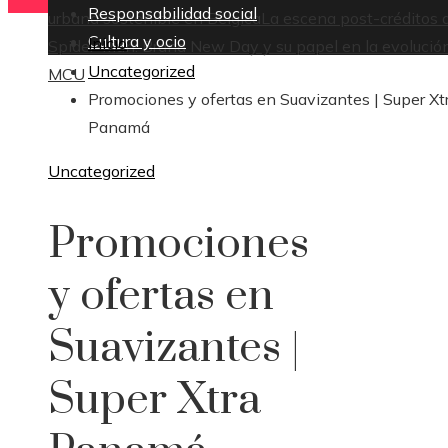
Responsabilidad social
urbana sostenible en Bélgica
La escena post-créditos 
Cultura y ocio
Inicio
Spider-Man: Brand New Day y su papel en la evolución
Uncategorized
MCU
Promociones y ofertas en Suavizantes | Super Xt
Panamá
Uncategorized
Promociones
y ofertas en
Suavizantes |
Super Xtra