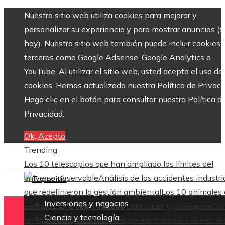
Nuestro sitio web utiliza cookies para mejorar y
personalizar su experiencia y para mostrar anuncios (si
hay). Nuestro sitio web también puede incluir cookies 
terceros como Google Adsense, Google Analytics o
YouTube. Al utilizar el sitio web, usted acepta el uso de
cookies. Hemos actualizado nuestra Política de Privaci
Haga clic en el botón para consultar nuestra Política d
Privacidad.
Ok, Acepto
Trending
Los 10 telescopios que han ampliado los límites del
universo observable
Análisis de los accidentes industri
que redefinieron la gestión ambiental
Los 10 animales
Inversiones y negocios
sentidos más desarrollados para cazar y protegerse
Có
Ciencia y tecnología
la responsabilidad social corporativa impulsa la movili