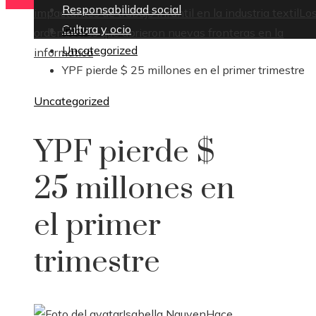
Responsabilidad social
impactantes de trabajo infantil en la industria textil
Lo
Cultura y ocio
Inicio
ordenadores que abrieron nuevas fronteras en la
Uncategorized
informática
YPF pierde $ 25 millones en el primer trimestre
Uncategorized
YPF pierde $
25 millones en
el primer
trimestre
Isabella Nguyen
Hace