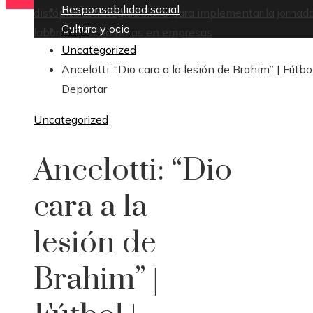
Responsabilidad social
distópico
Estrategias clave para implementar la jornad
Cultura y ocio
Inicio
laboral de ocho horas en empresas
Uncategorized
Ancelotti: “Dio cara a la lesión de Brahim” | Fútbol
Deportar
Uncategorized
Ancelotti: “Dio
cara a la
lesión de
Brahim” |