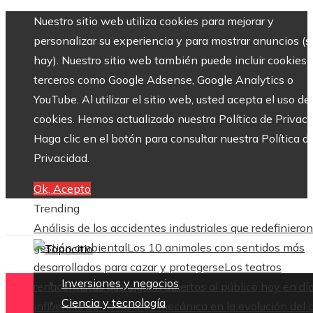
Nuestro sitio web utiliza cookies para mejorar y
personalizar su experiencia y para mostrar anuncios (si
hay). Nuestro sitio web también puede incluir cookies 
terceros como Google Adsense, Google Analytics o
YouTube. Al utilizar el sitio web, usted acepta el uso de
cookies. Hemos actualizado nuestra Política de Privaci
Haga clic en el botón para consultar nuestra Política d
Privacidad.
Ok, Acepto
Trending
Análisis de los accidentes industriales que redefinieron
gestión ambiental
Los 10 animales con sentidos más
desarrollados para cazar y protegerse
Los teatros
Inversiones y negocios
renacentistas que siguen abiertos al público hoy en dí
Ciencia y tecnología
influencia de La naranja mecánica en la evolución del 