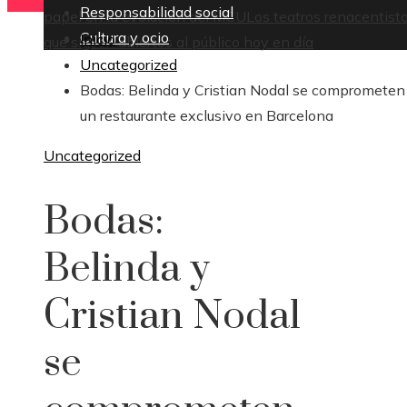
Responsabilidad social
papel en la evolución del MCU
Los teatros renacentist
Cultura y ocio
Inicio
que siguen abiertos al público hoy en día
Uncategorized
Bodas: Belinda y Cristian Nodal se comprometen
un restaurante exclusivo en Barcelona
Uncategorized
Bodas:
Belinda y
Cristian Nodal
se