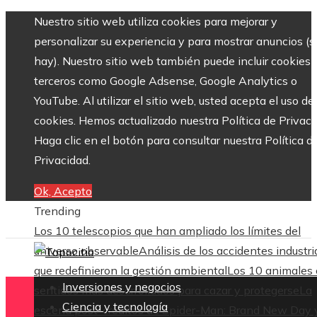
Nuestro sitio web utiliza cookies para mejorar y
personalizar su experiencia y para mostrar anuncios (si
hay). Nuestro sitio web también puede incluir cookies 
terceros como Google Adsense, Google Analytics o
YouTube. Al utilizar el sitio web, usted acepta el uso de
cookies. Hemos actualizado nuestra Política de Privaci
Haga clic en el botón para consultar nuestra Política d
Privacidad.
Ok, Acepto
Trending
Los 10 telescopios que han ampliado los límites del
universo observable
Análisis de los accidentes industri
que redefinieron la gestión ambiental
Los 10 animales
Inversiones y negocios
sentidos más desarrollados para cazar y protegerse
La
Ciencia y tecnología
escena post-créditos de Spider-Man: Brand New Day 