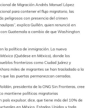
Nacional de Migración Andrés Manuel López
ional para contener el flujo migratorio, las
más peligrosos con presencia del crimen
ulipas”, explica Guillén, quien renunció en
ra con Guatemala a cambio de que Washington
n la política de inmigración. La nueva
 México
(Quédese en México), donde los
 pueblos fronterizos como Ciudad Juárez y
Ahora miles de migrantes se han trasladado a la
en que las puertas permanezcan cerradas.
oldán, presidenta de la ONG Sin Fronteras, cree
co mantiene políticas migratorias
n país expulsor, dice, que tiene más del 10% de
ructurales en México, Estados Unidos y toda