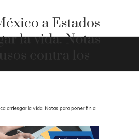
 México a Estados
gar la vida. Notas
busos contra los