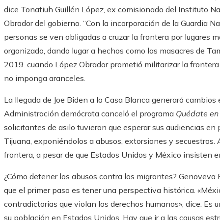
dice Tonatiuh Guillén López, ex comisionado del Instituto 
Obrador del gobierno. “Con la incorporación de la Guardia Nac
personas se ven obligadas a cruzar la frontera por lugares 
organizado, dando lugar a hechos como las masacres de Tama
2019. cuando López Obrador prometió militarizar la fronte
no imponga aranceles.
La llegada de Joe Biden a la Casa Blanca generará cambios e
Administración demócrata canceló el programa
Quédate en
solicitantes de asilo tuvieron que esperar sus audiencias en
Tijuana, exponiéndolos a abusos, extorsiones y secuestros. 
frontera, a pesar de que Estados Unidos y México insisten 
¿Cómo detener los abusos contra los migrantes? Genoveva R
que el primer paso es tener una perspectiva histórica. «Méxi
contradictorias que violan los derechos humanos», dice. Es u
su población en Estados Unidos. Hay que ir a las causas est