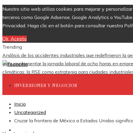
Nuestro sitio web utiliza cookies para mejorar y personaliza
terceros como Google Adsense, Google Analytics o YouTube. Al
Privacidad. Haga clic en el botón para consultar nuestra Polí
Ok, Acepto
Trending
Análisis de los accidentes industriales que redefinieron la g
para implementar la jornada laboral de ocho horas en empr
climáticas: la RSE como estrategia para ciudades industrial
INVERSIONES Y NEGOCIOS
Inicio
CIENCIA Y TECNOLOGÍA
Uncategorized
Cruzar la frontera de México a Estados Unidos significa
RESPONSABILIDAD SOCIAL