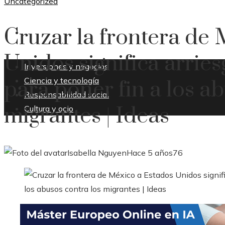
Uncategorized
Cruzar la frontera de
CULTURA Y OCIO
Unidos significa arries
Inversiones y negocios
Ciencia y tecnología
para poner fin a los a
Responsabilidad social
migrantes | Ideas
Cultura y ocio
Isabella Nguyen
Hace 5 años
76