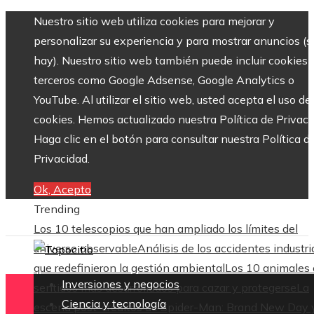
Nuestro sitio web utiliza cookies para mejorar y
personalizar su experiencia y para mostrar anuncios (si
hay). Nuestro sitio web también puede incluir cookies 
terceros como Google Adsense, Google Analytics o
YouTube. Al utilizar el sitio web, usted acepta el uso de
cookies. Hemos actualizado nuestra Política de Privaci
Haga clic en el botón para consultar nuestra Política d
Privacidad.
Ok, Acepto
Trending
Los 10 telescopios que han ampliado los límites del
universo observable
Análisis de los accidentes industri
que redefinieron la gestión ambiental
Los 10 animales
Inversiones y negocios
sentidos más desarrollados para cazar y protegerse
La
Ciencia y tecnología
escena post-créditos de Spider-Man: Brand New Day 