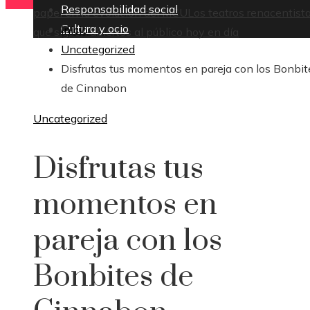
Responsabilidad social
papel en la evolución del MCU
Los teatros renacentist
Cultura y ocio
Inicio
que siguen abiertos al público hoy en día
Uncategorized
Disfrutas tus momentos en pareja con los Bonbit
de Cinnabon
Uncategorized
Disfrutas tus
momentos en
pareja con los
Bonbites de