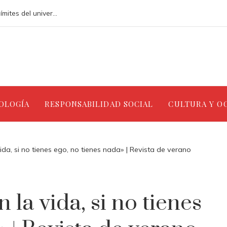
Los 10 telescopios que han ampliado los límites del universo observable
NOLOGÍA
RESPONSABILIDAD SOCIAL
CULTURA Y O
ida, si no tienes ego, no tienes nada» | Revista de verano
 la vida, si no tienes