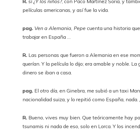
R.
sí
¿Y los niños?
, con Paco Martínez Soria, y tam
películas americanas, y así fue la vida.
pag.
Ven a Alemania, Pepe
cuenta una historia qu
trabajar en España …
R.
Las personas que fueron a Alemania en ese mom
querían. Y la película lo dijo; era amable y noble. 
dinero se iban a casa.
pag.
El otro día, en Ginebra, me subió a un taxi Man
nacionalidad suiza, y lo repitió como España, nada
R.
Bueno, vives muy bien. Que teóricamente hay po
tsunamis ni nada de eso, solo en Lorca. Y los incen