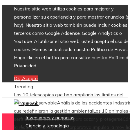
Nuestro sitio web utiliza cookies para mejorar y
personalizar su experiencia y para mostrar anuncios (si
hay). Nuestro sitio web también puede incluir cookies 
terceros como Google Adsense, Google Analytics o
YouTube. Al utilizar el sitio web, usted acepta el uso de
cookies. Hemos actualizado nuestra Política de Privaci
Haga clic en el botón para consultar nuestra Política d
Privacidad.
Ok, Acepto
Trending
Los 10 telescopios que han ampliado los límites del
universo observable
Análisis de los accidentes industri
que redefinieron la gestión ambiental
Los 10 animales
Inversiones y negocios
sentidos más desarrollados para cazar y protegerse
Có
Ciencia y tecnología
la responsabilidad social corporativa impulsa la movili