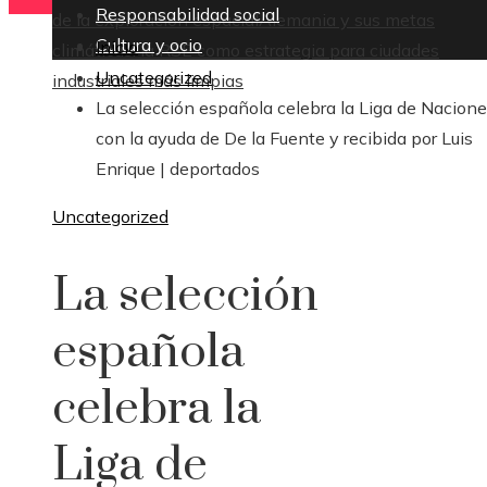
Responsabilidad social
de la exploración espacial
Alemania y sus metas
Cultura y ocio
Inicio
climáticas: la RSE como estrategia para ciudades
Uncategorized
industriales más limpias
La selección española celebra la Liga de Nacion
con la ayuda de De la Fuente y recibida por Luis
Enrique | deportados
Uncategorized
La selección
española
celebra la
Liga de