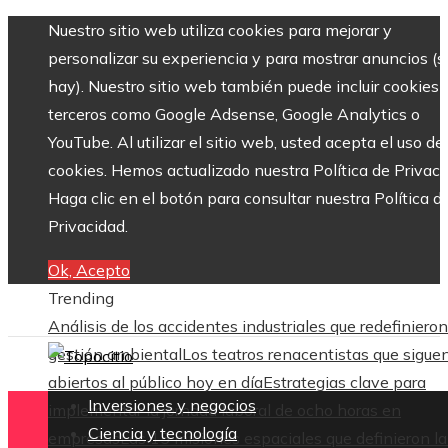
Nuestro sitio web utiliza cookies para mejorar y
personalizar su experiencia y para mostrar anuncios (si
hay). Nuestro sitio web también puede incluir cookies 
terceros como Google Adsense, Google Analytics o
YouTube. Al utilizar el sitio web, usted acepta el uso de
cookies. Hemos actualizado nuestra Política de Privaci
Haga clic en el botón para consultar nuestra Política d
Privacidad.
Ok, Acepto
Trending
Análisis de los accidentes industriales que redefinieron
gestión ambiental
Los teatros renacentistas que sigue
abiertos al público hoy en día
Estrategias clave para
Inversiones y negocios
implementar la jornada laboral de ocho horas en
Ciencia y tecnología
empresas
Las 15 misiones espaciales que definieron la