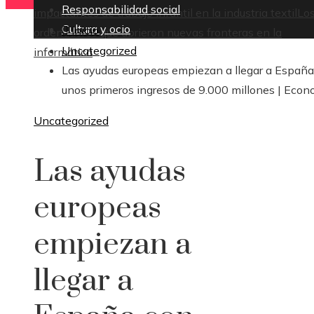
Responsabilidad social
impactantes de trabajo infantil en la industria textil
Lo
Cultura y ocio
Inicio
ordenadores que abrieron nuevas fronteras en la
Uncategorized
informática
Las ayudas europeas empiezan a llegar a España
unos primeros ingresos de 9.000 millones | Econ
Uncategorized
Las ayudas
europeas
empiezan a
llegar a