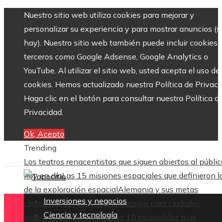
Nuestro sitio web utiliza cookies para mejorar y
personalizar su experiencia y para mostrar anuncios (si
hay). Nuestro sitio web también puede incluir cookies 
terceros como Google Adsense, Google Analytics o
YouTube. Al utilizar el sitio web, usted acepta el uso de
cookies. Hemos actualizado nuestra Política de Privaci
Haga clic en el botón para consultar nuestra Política d
Privacidad.
Ok, Acepto
Trending
Los teatros renacentistas que siguen abiertos al públic
hoy en día
Las 15 misiones espaciales que definieron l
de la exploración espacial
Alemania y sus metas
Inversiones y negocios
climáticas: la RSE como estrategia para ciudades
Ciencia y tecnología
industriales más limpias
Los 10 escándalos más