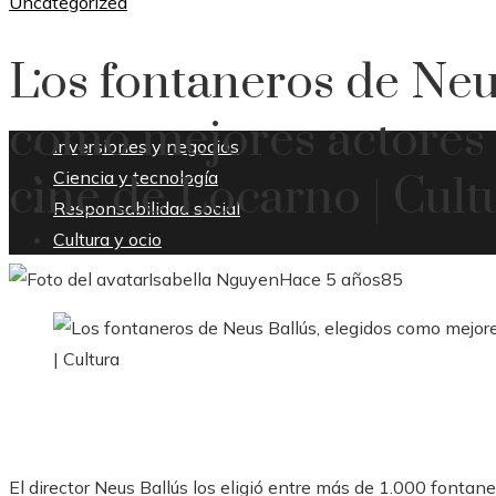
Uncategorized
Los fontaneros de Neus
CULTURA Y OCIO
como mejores actores e
Inversiones y negocios
Ciencia y tecnología
cine de Locarno | Cult
Responsabilidad social
Cultura y ocio
Isabella Nguyen
Hace 5 años
85
El director Neus Ballús los eligió entre más de 1.000 fontane