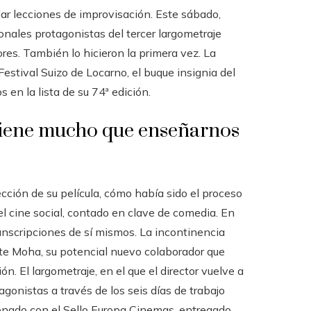
r lecciones de improvisación. Este sábado,
onales protagonistas del tercer largometraje
res. También lo hicieron la primera vez. La
estival Suizo de Locarno, el buque insignia del
s en la lista de su 74ª edición.
 tiene mucho que enseñarnos
yección de su película, cómo había sido el proceso
el cine social, contado en clave de comedia. En
ranscripciones de sí mismos. La incontinencia
nte Moha, su potencial nuevo colaborador que
ión. El largometraje, en el que el director vuelve a
agonistas a través de los seis días de trabajo
donado con el Sello Europa Cinemas, entregado