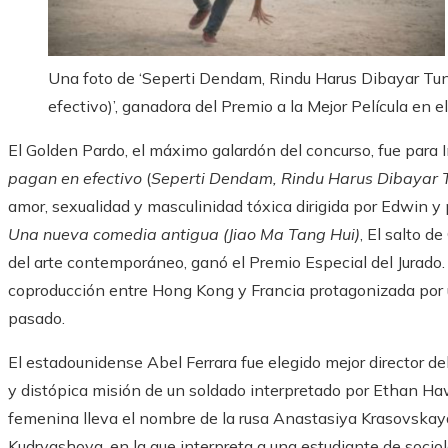
Una foto de ‘Seperti Dendam, Rindu Harus Dibayar Tu
efectivo)’, ganadora del Premio a la Mejor Película en e
El Golden Pardo, el máximo galardón del concurso, fue para
pagan en efectivo
(
Seperti Dendam, Rindu Harus Dibayar 
amor, sexualidad y masculinidad tóxica dirigida por Edwin y
Una nueva comedia antigua (Jiao Ma Tang Hui)
, El salto d
del arte contemporáneo, ganó el Premio Especial del Jurado
coproducción entre Hong Kong y Francia protagonizada por u
pasado.
El estadounidense Abel Ferrara fue elegido mejor director d
y distópica misión de un soldado interpretado por Ethan Haw
femenina lleva el nombre de la rusa Anastasiya Krasovskaya 
Kudryashova, en la que interpreta a una estudiante de sociol