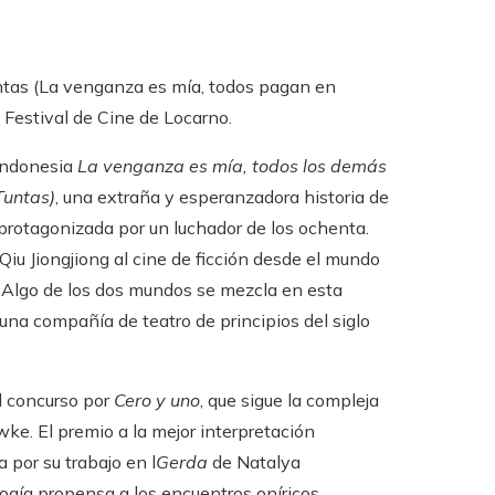
ntas (La venganza es mía, todos pagan en
l Festival de Cine de Locarno.
 Indonesia
La venganza es mía, todos los demás
Tuntas)
, una extraña y esperanzadora historia de
 protagonizada por un luchador de los ochenta.
e Qiu Jiongjiong al cine de ficción desde el mundo
. Algo de los dos mundos se mezcla en esta
na compañía de teatro de principios del siglo
el concurso por
Cero y uno
, que sigue la compleja
ke. El premio a la mejor interpretación
por su trabajo en l
Gerda
de Natalya
ogía propensa a los encuentros oníricos.