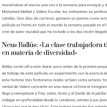
reuniéndose al menos una vez a la semana para ensayar y da
Mohamed Mellali y Valero Escolar, los intérpretes no profesi
catalán,
Seis días de carreras
, ganaron un premio como acto
película se formó en todo el mundo la semana pasada en el F
cine de autor mundial que ha incluido a los dos recién llegado
Neus Ballús: «La clase trabajadora
en materia de diversidad»
Ballús contó allí a este diario, poco antes de la primera pro
de trabajo de esta película, un experimento con la esencia d
esta historia, tres fontaneros reales actúan como actores, t
verbal de Valero convierte en una nueva víctima al inmigra
llega a reemplazar a Pep, sabio, lento y al borde de la jubilac
indagar en profundidad desde lo cotidiano, retrata a sus prot
chapucero que le dan título. Este trabajo también fue galar