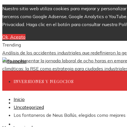
Nuestro sitio web utiliza cookies para mejorar y personaliza
terceros como Google Adsense, Google Analytics o YouTube. Al
Privacidad. Haga clic en el botón para consultar nuestra Polí
Ok, Acepto
Trending
Análisis de los accidentes industriales que redefinieron la g
para implementar la jornada laboral de ocho horas en empr
climáticas: la RSE como estrategia para ciudades industrial
INVERSIONES Y NEGOCIOS
Inicio
CIENCIA Y TECNOLOGÍA
Uncategorized
Los fontaneros de Neus Ballús, elegidos como mejores a
RESPONSABILIDAD SOCIAL