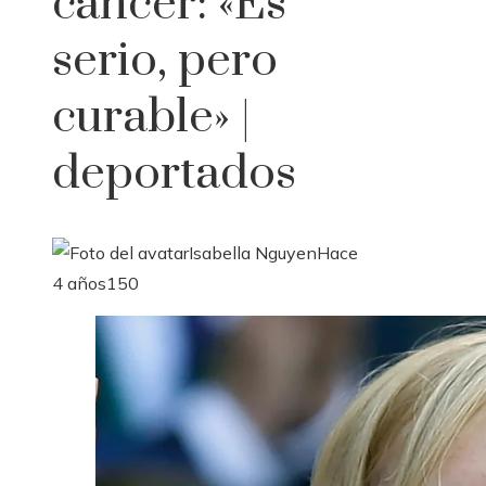
cáncer: «Es
serio, pero
curable» |
deportados
Isabella Nguyen
Hace
4 años
150