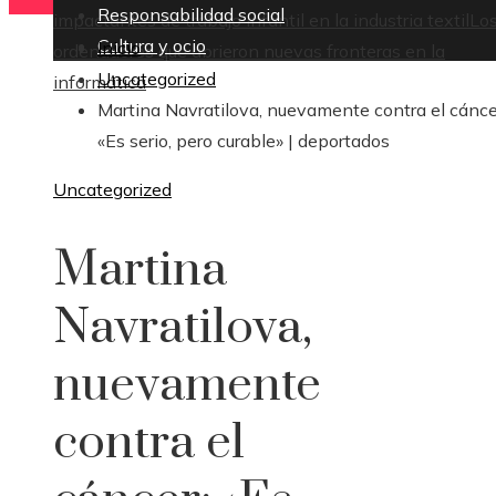
Responsabilidad social
impactantes de trabajo infantil en la industria textil
Lo
Cultura y ocio
Inicio
ordenadores que abrieron nuevas fronteras en la
Uncategorized
informática
Martina Navratilova, nuevamente contra el cánce
«Es serio, pero curable» | deportados
Uncategorized
Martina
Navratilova,
nuevamente
contra el