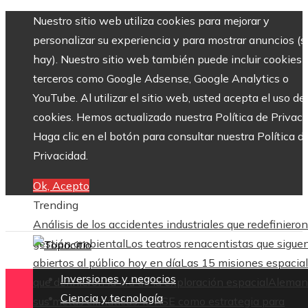
Nuestro sitio web utiliza cookies para mejorar y
personalizar su experiencia y para mostrar anuncios (si
hay). Nuestro sitio web también puede incluir cookies 
terceros como Google Adsense, Google Analytics o
YouTube. Al utilizar el sitio web, usted acepta el uso de
cookies. Hemos actualizado nuestra Política de Privaci
Haga clic en el botón para consultar nuestra Política d
Privacidad.
Ok, Acepto
Trending
Análisis de los accidentes industriales que redefinieron
gestión ambiental
Los teatros renacentistas que sigue
abiertos al público hoy en día
Las 15 misiones espacia
Inversiones y negocios
que definieron la era de la exploración espacial
Aleman
Ciencia y tecnología
sus metas climáticas: la RSE como estrategia para