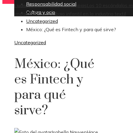
Responsabilidad social
ciudades industriales más limpias
Los 10 escándalos m
Cultura y ocio
Inicio
impactantes de trabajo infantil en la industria textil
Uncategorized
México: ¿Qué es Fintech y para qué sirve?
Uncategorized
México: ¿Qué
es Fintech y
para qué
sirve?
Isabella Nguyen
Hace