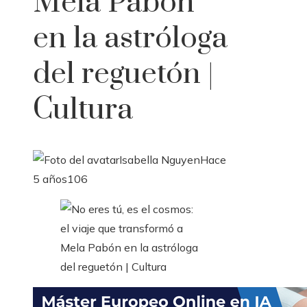
Mela Pabón
en la astróloga
del reguetón |
Cultura
Isabella Nguyen
Hace
5 años
106