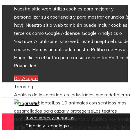
Nuestro sitio web utiliza cookies para mejorar y
personalizar su experiencia y para mostrar anuncios (si
hay). Nuestro sitio web también puede incluir cookies 
terceros como Google Adsense, Google Analytics o
YouTube. Al utilizar el sitio web, usted acepta el uso de
cookies. Hemos actualizado nuestra Política de Privaci
Haga clic en el botón para consultar nuestra Política d
Privacidad.
Ok, Acepto
Trending
Análisis de los accidentes industriales que redefinieron
gestión ambiental
Los 10 animales con sentidos más
desarrollados para cazar y protegerse
Los teatros
Inversiones y negocios
renacentistas que siguen abiertos al público hoy en dí
Ciencia y tecnología
influencia de La naranja mecánica en la evolución del 