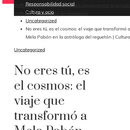
Responsabilidad social
distópico
Estrategias clave para implementar la jornad
Cultura y ocio
Inicio
laboral de ocho horas en empresas
Uncategorized
No eres tú, es el cosmos: el viaje que transformó 
Mela Pabón en la astróloga del reguetón | Cultura
Uncategorized
No eres tú, es
el cosmos: el
viaje que
transformó a