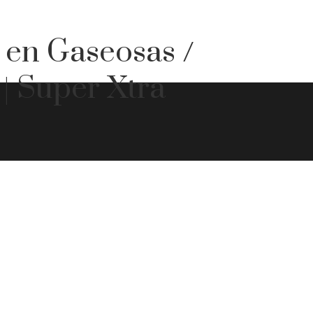
 en Gaseosas /
| Super Xtra