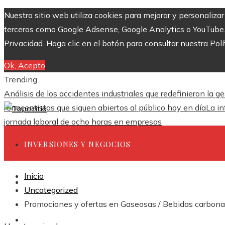
Nuestro sitio web utiliza cookies para mejorar y personaliza
terceros como Google Adsense, Google Analytics o YouTube. Al
Privacidad. Haga clic en el botón para consultar nuestra Polí
Ok, Acepto
Trending
Análisis de los accidentes industriales que redefinieron la g
renacentistas que siguen abiertos al público hoy en día
La in
jornada laboral de ocho horas en empresas
INVERSIONES Y NEGOCIOS
Inicio
CIENCIA Y TECNOLOGÍA
Uncategorized
Promociones y ofertas en Gaseosas / Bebidas carbona
RESPONSABILIDAD SOCIAL