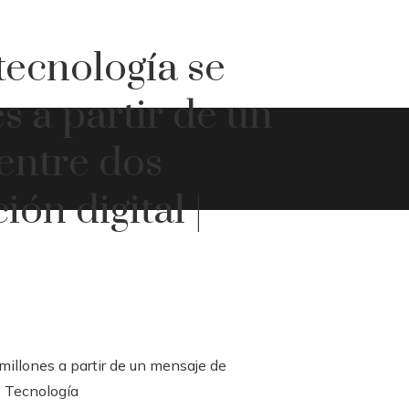
tecnología se
s a partir de un
entre dos
ón digital |