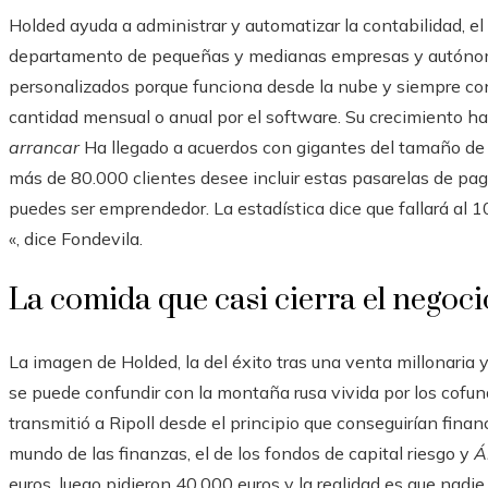
Holded ayuda a administrar y automatizar la contabilidad, el
departamento de pequeñas y medianas empresas y autónom
personalizados porque funciona desde la nube y siempre con
cantidad mensual o anual por el software. Su crecimiento ha
arrancar
Ha llegado a acuerdos con gigantes del tamaño de 
más de 80.000 clientes desee incluir estas pasarelas de pago
puedes ser emprendedor. La estadística dice que fallará al 
«, dice Fondevila.
La comida que casi cierra el negoci
La imagen de Holded, la del éxito tras una venta millonaria 
se puede confundir con la montaña rusa vivida por los cofund
transmitió a Ripoll desde el principio que conseguirían fina
mundo de las finanzas, el de los fondos de capital riesgo y
Á
euros, luego pidieron 40.000 euros y la realidad es que nadi