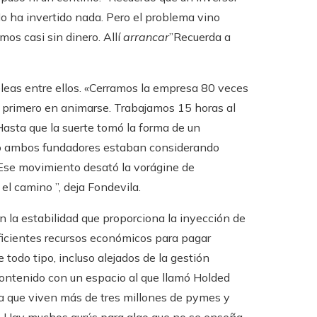
No ha invertido nada. Pero el problema vino
mos casi sin dinero. Allí
arrancar
”Recuerda a
eleas entre ellos. «Cerramos la empresa 80 veces
 el primero en animarse. Trabajamos 15 horas al
 Hasta que la suerte tomó la forma de un
ndo ambos fundadores estaban considerando
 “Ese movimiento desató la vorágine de
el camino ”, deja Fondevila.
an la estabilidad que proporciona la inyección de
ficientes recursos económicos para pagar
 todo tipo, incluso alejados de la gestión
contenido con un espacio al que llamó Holded
 la que viven más de tres millones de pymes y
. Hay muchos gurús para algo que no se enseña.