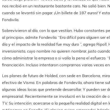
nos recibió en un restaurante bastante caro. No salió bien. 
cuando se levantó sin pagar. ¡Un billete de 187 euros! Y esta
Fondivila.
Sobrevivieron al día, con lo que vestían. Hubo constantes p
al principio», admite Fondevila. “Era difícil para alguien ser
día y el impacto de la realidad fue muy duro ”, agrega Ripoll.
inversionista, cuyo nombre no quieren nombrar, justo cua
cómo administrar la empresa o si valía la pena el esfuerzo.
financiación. Incluso intentaron comprarnos varias veces en 
Los planes de futuro de Holded, con sede en Barcelona, ​​mir
efectivo de Visma. En palabras de Fondevila, ahora tiene su
algunas ideas locas que pretende desarrollar. Y pueden ser de
empresarial. Recientemente se involucró en la creación de 
TV. Su intención: acercarse a la pequeña realidad digital en
autónomos en España. “Si alguien quiere emprender, hágalo