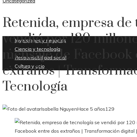
Uncategorized
Retenida, empresa de 
CULTURA Y OCIO
vendió por 120 millone
Inversiones y negocios
Ciencia y tecnología
mensaje de Facebook 
Responsabilidad social
extraños | Transformaci
Cultura y ocio
Tecnología
Isabella Nguyen
Hace 5 años
129