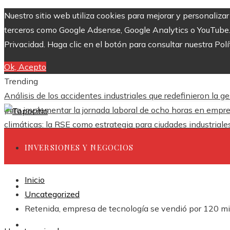
Nuestro sitio web utiliza cookies para mejorar y personaliza
terceros como Google Adsense, Google Analytics o YouTube. Al
Privacidad. Haga clic en el botón para consultar nuestra Polí
Ok, Acepto
Trending
Análisis de los accidentes industriales que redefinieron la g
para implementar la jornada laboral de ocho horas en empr
climáticas: la RSE como estrategia para ciudades industrial
INVERSIONES Y NEGOCIOS
Inicio
CIENCIA Y TECNOLOGÍA
Uncategorized
Retenida, empresa de tecnología se vendió por 120 mil
RESPONSABILIDAD SOCIAL