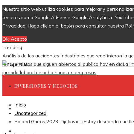
Nuestro sitio web utiliza cookies para mejorar y personaliza
terceros como Google Adsense, Google Analytics o YouTube. Al
Privacidad. Haga clic en el botón para consultar nuestra Polí
Ok, Acepto
Trending
Análisis de los accidentes industriales que redefinieron la g
renacentistas que siguen abiertos al público hoy en día
La in
jornada laboral de ocho horas en empresas
INVERSIONES Y NEGOCIOS
Inicio
CIENCIA Y TECNOLOGÍA
Uncategorized
Roland Garros 2023: Djokovic: «Estoy deseando que l
RESPONSABILIDAD SOCIAL