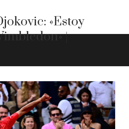
jokovic: «Estoy
Wimbledon» |